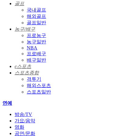
골프
국내골프
해외골프
골프일반
농구/배구
프로농구
농구일반
NBA
프로배구
배구일반
e스포츠
스포츠종합
격투기
해외스포츠
스포츠일반
연예
방송/TV
가요/음악
영화
공연/문화