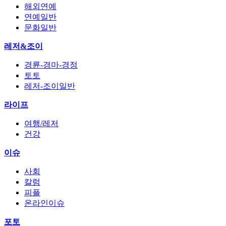
해외연예
연예일반
문화일반
레저&조이
경륜-경마-경정
토토
레저-조이일반
라이프
여행/레저
건강
이슈
사회
칼럼
피플
온라인이슈
포토