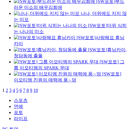
[SW포토]부드
러운 미소의 배우김희애
나나, 더위에도 지지 않
는 미모
[SW포토]더위 식히
는 나나의 미소
[SW포토]사랑해요 휴닝
카이
[SW포토]휴닝카이,
청담동에 출몰
[SW포토] 그
룹 이모티엠의 SPARK 무대
[SW포토]
이모티엠 진원의 매력에 풍∼덩
1
2
3
4
5
6
7
8
9
10
스포츠
연예
포토
라이프