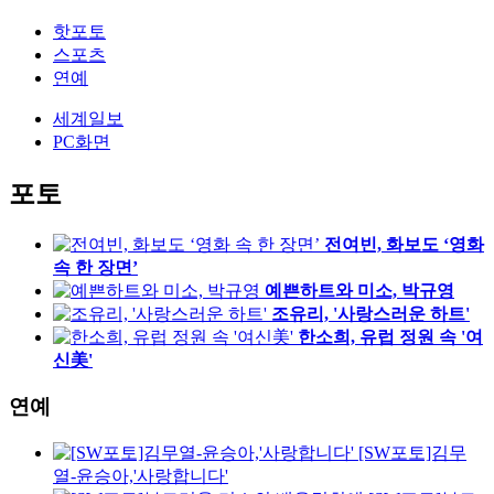
핫포토
스포츠
연예
세계일보
PC화면
포토
전여빈, 화보도 ‘영화
속 한 장면’
예쁜하트와 미소, 박규영
조유리, '사랑스러운 하트'
한소희, 유럽 정원 속 '여
신美'
연예
[SW포토]김무
열-윤승아,'사랑합니다'