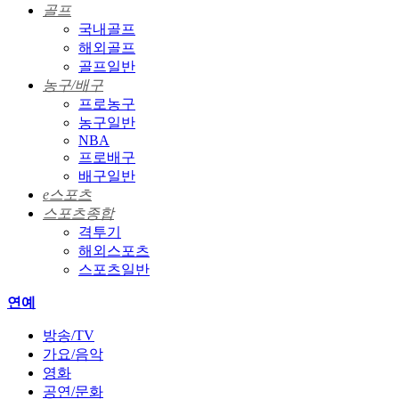
골프
국내골프
해외골프
골프일반
농구/배구
프로농구
농구일반
NBA
프로배구
배구일반
e스포츠
스포츠종합
격투기
해외스포츠
스포츠일반
연예
방송/TV
가요/음악
영화
공연/문화