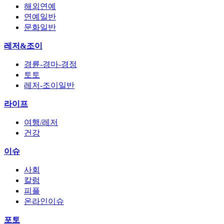
해외연예
연예일반
문화일반
레저&조이
경륜-경마-경정
토토
레저-조이일반
라이프
여행/레저
건강
이슈
사회
칼럼
피플
온라인이슈
포토