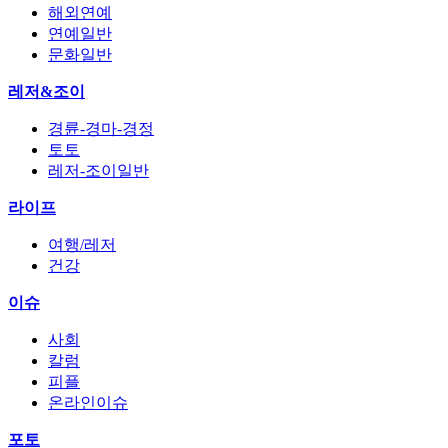
해외연예
연예일반
문화일반
레저&조이
경륜-경마-경정
토토
레저-조이일반
라이프
여행/레저
건강
이슈
사회
칼럼
피플
온라인이슈
포토