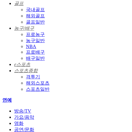
골프
국내골프
해외골프
골프일반
농구/배구
프로농구
농구일반
NBA
프로배구
배구일반
e스포츠
스포츠종합
격투기
해외스포츠
스포츠일반
연예
방송/TV
가요/음악
영화
공연/문화