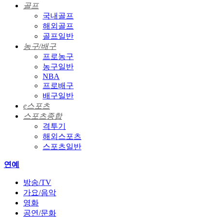
골프
국내골프
해외골프
골프일반
농구/배구
프로농구
농구일반
NBA
프로배구
배구일반
e스포츠
스포츠종합
격투기
해외스포츠
스포츠일반
연예
방송/TV
가요/음악
영화
공연/문화