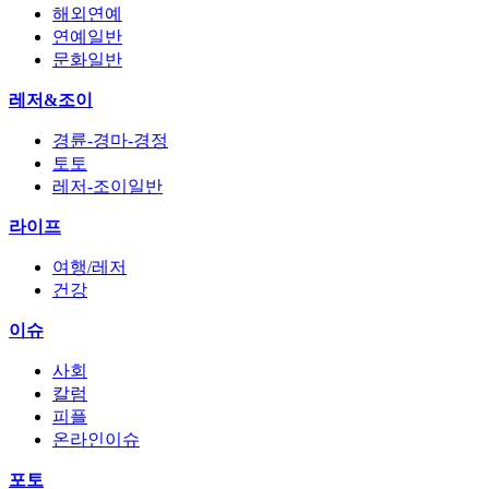
해외연예
연예일반
문화일반
레저&조이
경륜-경마-경정
토토
레저-조이일반
라이프
여행/레저
건강
이슈
사회
칼럼
피플
온라인이슈
포토